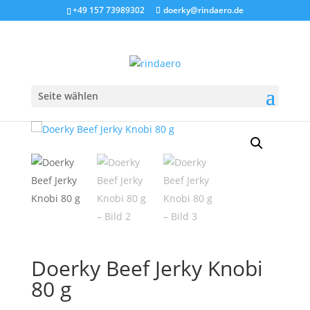
+49 157 73989302
doerky@rindaero.de
Seite wählen
Start
/
Beef-Jerky
/ Doerky Beef Jerky Knobi 80 g
Doerky Beef Jerky Knobi
80 g