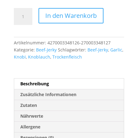
Doerky
In den Warenkorb
Beef
Jerky
Knobi
80
Artikelnummer:
4270003348126-270003348127
g
Kategorie:
Beef-Jerky
Schlagwörter:
Beef-Jerky
,
Garlic
,
Menge
Knobi
,
Knoblauch
,
Trockenfleisch
Beschreibung
Zusätzliche Informationen
Zutaten
Nährwerte
Allergene
Rezensionen (0)